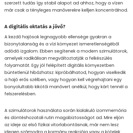
szerzett tudás így stabil alapot ad ahhoz, hogy a vízen
már csak a tényleges manőverekre kelljen koncentrálnod.
A digitális oktatás a jövő?
A kezdő hajósok legnagyobb ellensége gyakran a
bizonytalanság és a vízi környezet ismeretlenségéből
adódó izgalom. Ebben segítenek a modern szimulátorok,
amelyek radikálisan megváltoztatják a felkészülés
folyamatát. Egy jól felépített digitális környezetben
büntetlenül hibázhatsz: kipróbálhatod, hogyan viselkedik
a hajó erős szélben, vagy hogyan kell végrehajtani egy
bonyolultabb kikötői manővert anélkül, hogy kárt tennél a
felszerelésben.
A szimulátorok használata során kialakuló izommemória
és döntéshozatali rutin magabiztosságot ad. Mire eljön
az ideje az első fizikai vitorlabontásnak, már nem lesz
idegen számodra a kormány reakciója vagy a kötelek