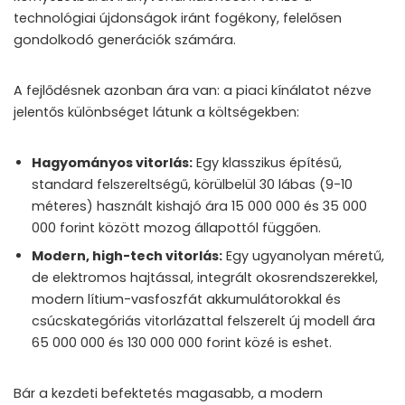
technológiai újdonságok iránt fogékony, felelősen
gondolkodó generációk számára.
A fejlődésnek azonban ára van: a piaci kínálatot nézve
jelentős különbséget látunk a költségekben:
Hagyományos vitorlás:
Egy klasszikus építésű,
standard felszereltségű, körülbelül 30 lábas (9-10
méteres) használt kishajó ára 15 000 000 és 35 000
000 forint között mozog állapottól függően.
Modern, high-tech vitorlás:
Egy ugyanolyan méretű,
de elektromos hajtással, integrált okosrendszerekkel,
modern lítium-vasfoszfát akkumulátorokkal és
csúcskategóriás vitorlázattal felszerelt új modell ára
65 000 000 és 130 000 000 forint közé is eshet.
Bár a kezdeti befektetés magasabb, a modern