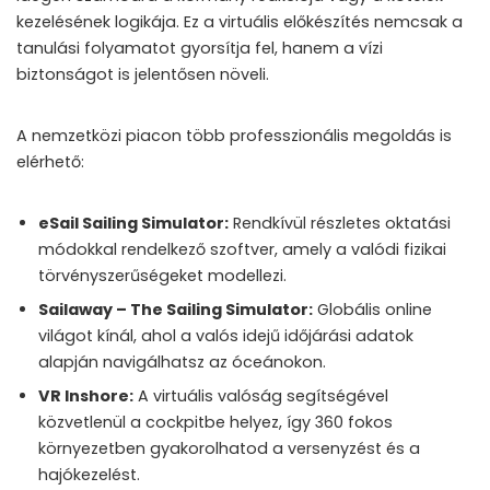
kezelésének logikája. Ez a virtuális előkészítés nemcsak a
tanulási folyamatot gyorsítja fel, hanem a vízi
biztonságot is jelentősen növeli.
A nemzetközi piacon több professzionális megoldás is
elérhető:
eSail Sailing Simulator:
Rendkívül részletes oktatási
módokkal rendelkező szoftver, amely a valódi fizikai
törvényszerűségeket modellezi.
Sailaway – The Sailing Simulator:
Globális online
világot kínál, ahol a valós idejű időjárási adatok
alapján navigálhatsz az óceánokon.
VR Inshore:
A virtuális valóság segítségével
közvetlenül a cockpitbe helyez, így 360 fokos
környezetben gyakorolhatod a versenyzést és a
hajókezelést.