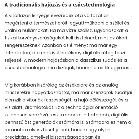
A tradicionális hajózás és a csúcstechnológia
A vitorlázás lényege évezredek óta változatlan:
megérteni a természet erőit, együttműködni a széllel és
uralni a hullámokat. Ha ma vízre szállsz, ugyanazokat a
fizikai törvényszerűségeket kell tisztelned, mint az ókori
tengerészeknek. Azonban az élményt ma már egy
láthatatlan, de rendkívül hatékony digitális réteg teszi
teljessé. A modern hajózásban a klasszikus tudás és a
csúcstechnológia nem kizárják, hanem erősítik egymást.
Míg korábban kizárólag az érzékeidre és az analóg
műszerekre hagyatkozhattál, ma már szenzorok tucatjai
elemzik a vitorlák feszességét, a hajó dőlésszögét és a
víz alatti áramlatokat. Ez a technológiai orientáció
különösen vonzóvá teszi a sportot a fiatalabb, digitális
bennszülött generációk számára is. Számodra ez nem a
romantika elvesztését jelenti, hanem egy olyan
precizitást, amellyel biztonságosabban és