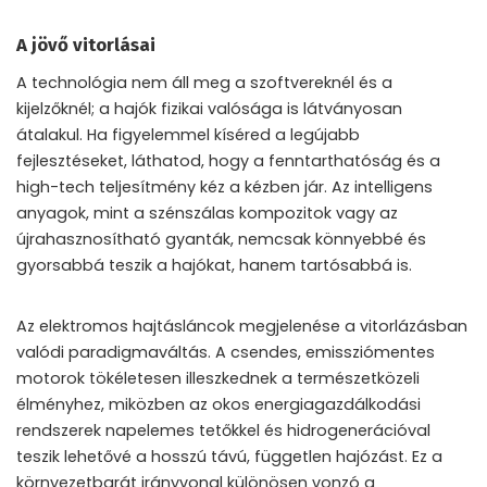
A jövő vitorlásai
A technológia nem áll meg a szoftvereknél és a
kijelzőknél; a hajók fizikai valósága is látványosan
átalakul. Ha figyelemmel kíséred a legújabb
fejlesztéseket, láthatod, hogy a fenntarthatóság és a
high-tech teljesítmény kéz a kézben jár. Az intelligens
anyagok, mint a szénszálas kompozitok vagy az
újrahasznosítható gyanták, nemcsak könnyebbé és
gyorsabbá teszik a hajókat, hanem tartósabbá is.
Az elektromos hajtásláncok megjelenése a vitorlázásban
valódi paradigmaváltás. A csendes, emissziómentes
motorok tökéletesen illeszkednek a természetközeli
élményhez, miközben az okos energiagazdálkodási
rendszerek napelemes tetőkkel és hidrogenerációval
teszik lehetővé a hosszú távú, független hajózást. Ez a
környezetbarát irányvonal különösen vonzó a