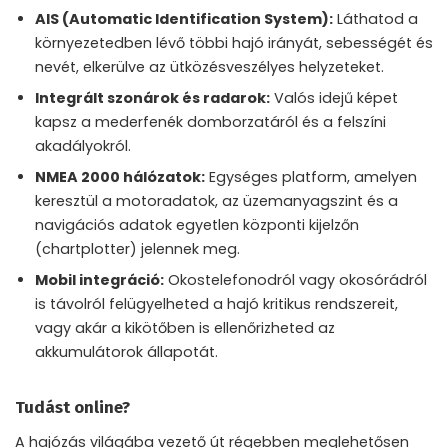
AIS (Automatic Identification System):
Láthatod a
környezetedben lévő többi hajó irányát, sebességét és
nevét, elkerülve az ütközésveszélyes helyzeteket.
Integrált szonárok és radarok:
Valós idejű képet
kapsz a mederfenék domborzatáról és a felszíni
akadályokról.
NMEA 2000 hálózatok:
Egységes platform, amelyen
keresztül a motoradatok, az üzemanyagszint és a
navigációs adatok egyetlen központi kijelzőn
(chartplotter) jelennek meg.
Mobil integráció:
Okostelefonodról vagy okosórádról
is távolról felügyelheted a hajó kritikus rendszereit,
vagy akár a kikötőben is ellenőrizheted az
akkumulátorok állapotát.
Tudást online?
A hajózás világába vezető út régebben meglehetősen