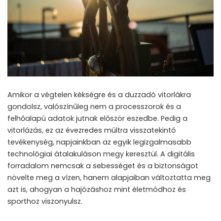
Amikor a végtelen kékségre és a duzzadó vitorlákra
gondolsz, valószínűleg nem a processzorok és a
felhőalapú adatok jutnak először eszedbe. Pedig a
vitorlázás, ez az évezredes múltra visszatekintő
tevékenység, napjainkban az egyik legizgalmasabb
technológiai átalakuláson megy keresztül. A digitális
forradalom nemcsak a sebességet és a biztonságot
növelte meg a vízen, hanem alapjaiban változtatta meg
azt is, ahogyan a hajózáshoz mint életmódhoz és
sporthoz viszonyulsz.