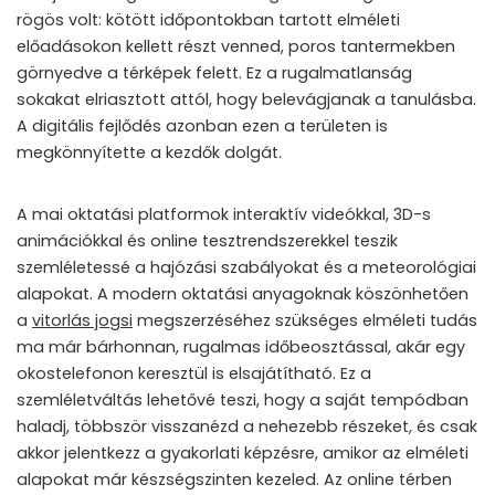
rögös volt: kötött időpontokban tartott elméleti
előadásokon kellett részt venned, poros tantermekben
görnyedve a térképek felett. Ez a rugalmatlanság
sokakat elriasztott attól, hogy belevágjanak a tanulásba.
A digitális fejlődés azonban ezen a területen is
megkönnyítette a kezdők dolgát.
A mai oktatási platformok interaktív videókkal, 3D-s
animációkkal és online tesztrendszerekkel teszik
szemléletessé a hajózási szabályokat és a meteorológiai
alapokat. A modern oktatási anyagoknak köszönhetően
a
vitorlás jogsi
megszerzéséhez szükséges elméleti tudás
ma már bárhonnan, rugalmas időbeosztással, akár egy
okostelefonon keresztül is elsajátítható. Ez a
szemléletváltás lehetővé teszi, hogy a saját tempódban
haladj, többször visszanézd a nehezebb részeket, és csak
akkor jelentkezz a gyakorlati képzésre, amikor az elméleti
alapokat már készségszinten kezeled. Az online térben