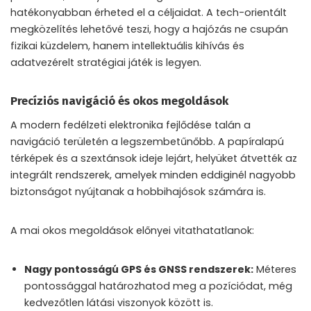
hatékonyabban érheted el a céljaidat. A tech-orientált
megközelítés lehetővé teszi, hogy a hajózás ne csupán
fizikai küzdelem, hanem intellektuális kihívás és
adatvezérelt stratégiai játék is legyen.
Precíziós navigáció és okos megoldások
A modern fedélzeti elektronika fejlődése talán a
navigáció területén a legszembetűnőbb. A papíralapú
térképek és a szextánsok ideje lejárt, helyüket átvették az
integrált rendszerek, amelyek minden eddiginél nagyobb
biztonságot nyújtanak a hobbihajósok számára is.
A mai okos megoldások előnyei vitathatatlanok:
Nagy pontosságú GPS és GNSS rendszerek:
Méteres
pontossággal határozhatod meg a pozíciódat, még
kedvezőtlen látási viszonyok között is.