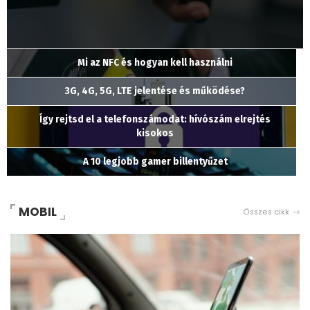
Mi az NFC és hogyan kell használni
3G, 4G, 5G, LTE jelentése és működése?
Így rejtsd el a telefonszámodat: hívószám elrejtés
kisokos
A 10 legjobb gamer billentyűzet
MOBIL
Összes cikk