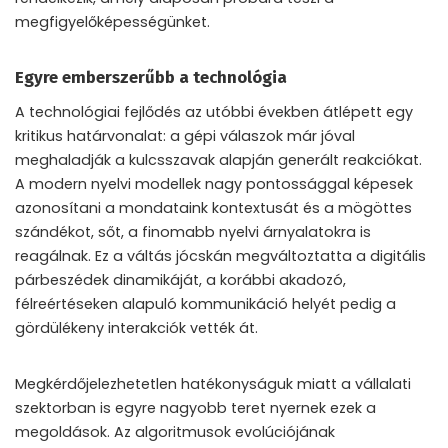
megfigyelőképességünket.
Egyre emberszerűbb a technológia
A technológiai fejlődés az utóbbi években átlépett egy
kritikus határvonalat: a gépi válaszok már jóval
meghaladják a kulcsszavak alapján generált reakciókat.
A modern nyelvi modellek nagy pontossággal képesek
azonosítani a mondataink kontextusát és a mögöttes
szándékot, sőt, a finomabb nyelvi árnyalatokra is
reagálnak. Ez a váltás jócskán megváltoztatta a digitális
párbeszédek dinamikáját, a korábbi akadozó,
félreértéseken alapuló kommunikáció helyét pedig a
gördülékeny interakciók vették át.
Megkérdőjelezhetetlen hatékonyságuk miatt a vállalati
szektorban is egyre nagyobb teret nyernek ezek a
megoldások. Az algoritmusok evolúciójának