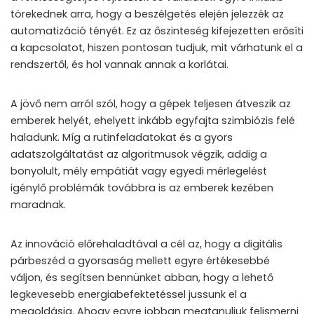
törekednek arra, hogy a beszélgetés elején jelezzék az
automatizáció tényét. Ez az őszinteség kifejezetten erősíti
a kapcsolatot, hiszen pontosan tudjuk, mit várhatunk el a
rendszertől, és hol vannak annak a korlátai.
A jövő nem arról szól, hogy a gépek teljesen átveszik az
emberek helyét, ehelyett inkább egyfajta szimbiózis felé
haladunk. Míg a rutinfeladatokat és a gyors
adatszolgáltatást az algoritmusok végzik, addig a
bonyolult, mély empátiát vagy egyedi mérlegelést
igénylő problémák továbbra is az emberek kezében
maradnak.
Az innováció előrehaladtával a cél az, hogy a digitális
párbeszéd a gyorsaság mellett egyre értékesebbé
váljon, és segítsen bennünket abban, hogy a lehető
legkevesebb energiabefektetéssel jussunk el a
megoldásig. Ahogy egyre jobban megtanuljuk felismerni