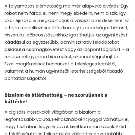
A folyamatos elérhetőség ma már alapvető elvárás. Egy
robot nem fárad el, nem megy ebédelni, nem alszik, így
akár éjszaka is megkaphatjuk a választ a kérdéseinkre. Ez
a fajta rendelkezésre állás komoly szabadságot biztosít,
hiszen az időbeosztásunkhoz igazíthatjuk az ügyintézést.
Ráadásul az egyszerűbb, adminisztratív feladatokat –
például a csomagkövetést vagy az időpontfoglalást – a
rendszerek gyakran hiba nélkül, azonnal végrehajtják.
Ezzel megkímélnek bennünket a felesleges köröktől,
valamint a humán ügyintézők leterheltségéből fakadó
pontatlanságoktól.
Bizalom és átláthatóság – ne szoruljanak a
háttérbe!
A digitális interakciók világában a bizalom a
legfontosabb valuta. Felhasználóként joggal várhatjuk el,
hogy tisztában legyünk azzal, kivel kommunikálunk. Ezért
a felelősségteljes fejlesztők és vállalatok egyre inkább