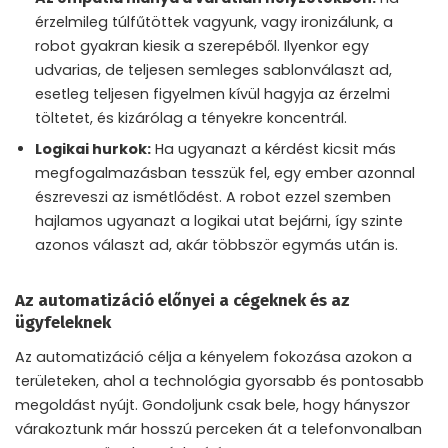
érzelmileg túlfűtöttek vagyunk, vagy ironizálunk, a
robot gyakran kiesik a szerepéből. Ilyenkor egy
udvarias, de teljesen semleges sablonválaszt ad,
esetleg teljesen figyelmen kívül hagyja az érzelmi
töltetet, és kizárólag a tényekre koncentrál.
Logikai hurkok:
Ha ugyanazt a kérdést kicsit más
megfogalmazásban tesszük fel, egy ember azonnal
észreveszi az ismétlődést. A robot ezzel szemben
hajlamos ugyanazt a logikai utat bejárni, így szinte
azonos választ ad, akár többször egymás után is.
Az automatizáció előnyei a cégeknek és az
ügyfeleknek
Az automatizáció célja a kényelem fokozása azokon a
területeken, ahol a technológia gyorsabb és pontosabb
megoldást nyújt. Gondoljunk csak bele, hogy hányszor
várakoztunk már hosszú perceken át a telefonvonalban