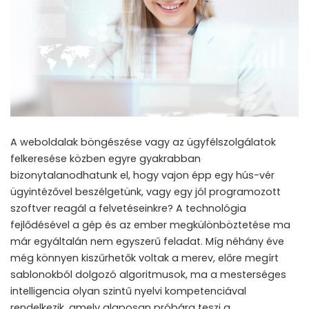
A weboldalak böngészése vagy az ügyfélszolgálatok
felkeresése közben egyre gyakrabban
bizonytalanodhatunk el, hogy vajon épp egy hús-vér
ügyintézővel beszélgetünk, vagy egy jól programozott
szoftver reagál a felvetéseinkre? A technológia
fejlődésével a gép és az ember megkülönböztetése ma
már egyáltalán nem egyszerű feladat. Míg néhány éve
még könnyen kiszűrhetők voltak a merev, előre megírt
sablonokból dolgozó algoritmusok, ma a mesterséges
intelligencia olyan szintű nyelvi kompetenciával
rendelkezik, amely alaposan próbára teszi a