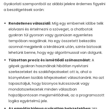
Gyakorlati szempontból az alábbi jelekre érdemes figyelni
a beszélgetések során:
Rendellenes válaszidő:
Míg egy embernek időbe telik
elolvasni és értelmezni a szöveget, a chatbotok
gyakran túl gyorsan vagy gyanúsan egyenletes
tempóban reagálnak. Ha egy összetett bekezdés
azonnal megjelenik a kérdésünk után, szinte biztosak
lehetünk benne, hogy egy algoritmussal van dolgunk.
Túlzottan precíz és ismétlődő szóhasználat:
A
gépek gyakran használnak hibátlan nyelvtani
szerkezeteket és szakkifejezéseket ott is, ahol a
köznyelvben lazább kifejezéseket választanánk. Ha azt
tapasztaljuk, hogy bizonyos kulcsszavak vagy
mondatszerkezetek minden válaszban
hajszálpontosan megismétlődnek, az a programozott
logika egyértelmű jele.
Az empátia hiánya a váratlan helyzetekben:
Ha