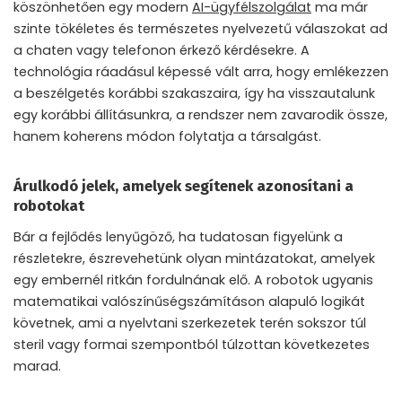
köszönhetően egy modern
AI-ügyfélszolgálat
ma már
szinte tökéletes és természetes nyelvezetű válaszokat ad
a chaten vagy telefonon érkező kérdésekre. A
technológia ráadásul képessé vált arra, hogy emlékezzen
a beszélgetés korábbi szakaszaira, így ha visszautalunk
egy korábbi állításunkra, a rendszer nem zavarodik össze,
hanem koherens módon folytatja a társalgást.
Árulkodó jelek, amelyek segítenek azonosítani a
robotokat
Bár a fejlődés lenyűgöző, ha tudatosan figyelünk a
részletekre, észrevehetünk olyan mintázatokat, amelyek
egy embernél ritkán fordulnának elő. A robotok ugyanis
matematikai valószínűségszámításon alapuló logikát
követnek, ami a nyelvtani szerkezetek terén sokszor túl
steril vagy formai szempontból túlzottan következetes
marad.