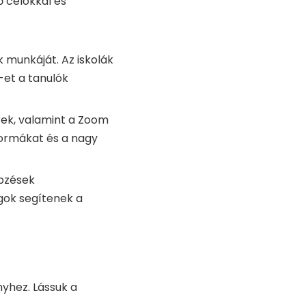
ő célokkal és
ok munkáját. Az iskolák
et a tanulók
ek, valamint a Zoom
formákat és a nagy
épzések
gok segítenek a
nyhez. Lássuk a