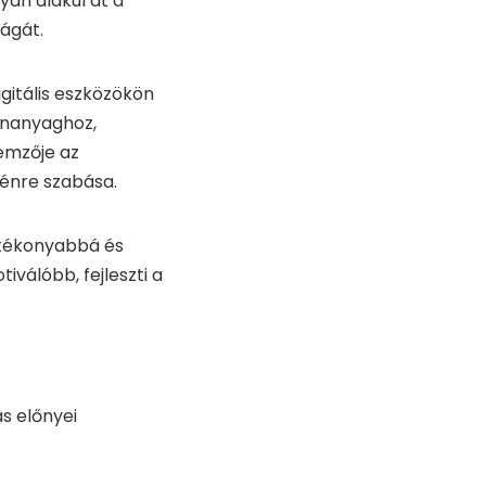
yan alakul át a
lágát.
igitális eszközökön
tananyaghoz,
lemzője az
yénre szabása.
atékonyabbá és
iválóbb, fejleszti a
ás előnyei