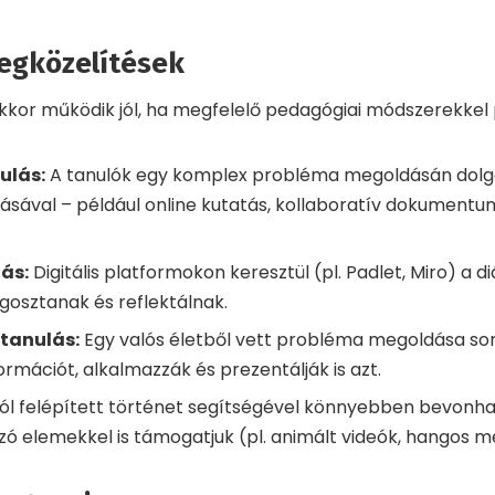
egközelítések
kkor működik jól, ha megfelelő pedagógiai módszerekkel 
ulás:
A tanulók egy komplex probléma megoldásán dolgoz
sával – például online kutatás, kollaboratív dokumentu
ás:
Digitális platformokon keresztül (pl. Padlet, Miro) a 
osztanak és reflektálnak.
tanulás:
Egy valós életből vett probléma megoldása so
ormációt, alkalmazzák és prezentálják is azt.
jól felépített történet segítségével könnyebben bevonhat
gzó elemekkel is támogatjuk (pl. animált videók, hangos 