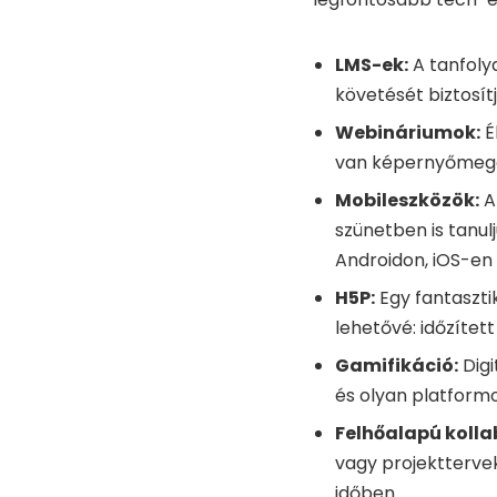
LMS-ek:
A tanfolya
követését biztosí
Webináriumok:
É
van képernyőmegos
Mobileszközök:
A
szünetben is tanul
Androidon, iOS-en i
H5P:
Egy fantaszti
lehetővé: időzített
Gamifikáció:
Digi
és olyan platformo
Felhőalapú kolla
vagy projektterve
időben.