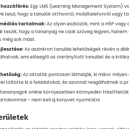
 hozzáférés:
Egy LMS (Learning Management System) va
 teszi, hogy a tanulók otthonról, mobiltelefonról vagy tab
imédiás tartalmak:
Az olyan eszközök, mint a H5P vagy 
vé teszik, hogy a tananyag ne csak szöveg legyen, hanem 
és még sok mást.
jlesztése:
Az aszinkron tanulási lehetőségek révén a diák
atnak, ami elősegíti az önirányított tanulást és a kritik
thetőség:
Az oktatók pontosan láthatják, ki mikor milye
l töltötte ki a feladatokat, és azonnal reagálhatnak a p
tananyagok online környezetben könnyedén frissíthetők, 
tartalommal – nem kell új könyvet nyomtatni.
erületek