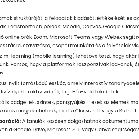
mok struktúráját, a feladatok kiadását, értékelését és a
tják. Legismertebb példák: Moodle, Canvas, Google Class
lő online órák Zoom, Microsoft Teams vagy Webex segíts
ztásra, szavazásra, csoportmunkára és a felvételek viss
z m-learning (mobile learning) lehetővé teszi, hogy akár
junk. Fontos, hogy a platformok reszponzívak legyenek, é
s.
kus, nyílt forráskódú eszköz, amely interaktív tananyagel
 kvízek, interaktív videók, fogd-és-vidd feladatok.
tális badge-ek, szintek, pontgyűjtés – ezek az elemek mot
kon is megjelenhetnek, mint a Classcraft vagy a Kahoot.
boráció:
A tanulók közösen dolgozhatnak dokumentumok
ken a Google Drive, Microsoft 365 vagy Canva segítségéve